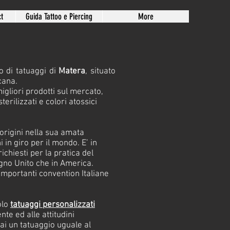
t
Guida Tattoo e Piercing
More
o di tatuaggi di
Matera
, situato
cana.
igliori prodotti sul mercato,
erilizzati e colori atossici
 origini nella sua amata
 in giro per il mondo. E’ in
 richiesti per la pratica del
egno Unito che in America.
 importanti convention Italiane
olo
tatuaggi personalizzati
ente ed alle attitudini
mai un tatuaggio uguale al