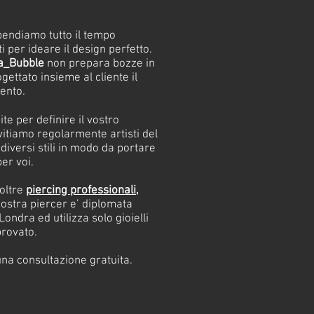
pendiamo tutto il tempo
i per ideare il design perfetto.
a_Bubble
non prepara bozze in
gettato insieme al cliente il
ento.
te per definire il vostro
vitiamo regolarmente artisti del
diversi stili in modo da portare
per voi.
noltre
piercing professionali,
nostra piercer e’ diplomata
Londra ed utilizza solo gioielli
provato.
na consultazione gratuita.