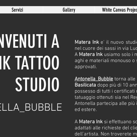
Servizi
Gallery
White Canvas Projec
NVENUTI A
Matera Ink
e' il nuovo studi
nel cuore dei sassi in via Lu
A
Matera Ink
usiamo solo i m
NK TATTOO
aghi e materiali monouso o st
approvati.
STUDIO
Antonella_Bubble
torna alle
Basilicata
dopo più di 10 anni
possesso di tutti i certificati
tatuaggio ottenuti sia nel R
Antonella partecipa alle più
ELLA_BUBBLE
ed estere.
A
Matera Ink
si effettuano s
adattati alle richieste del cli
dell’artista. Non troverete 