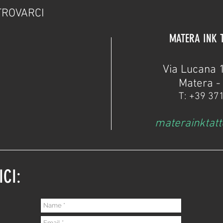
TROVARCI
MATERA INK 
Via Lucana 
Matera - 
T: +39 37
materainktat
ICI: