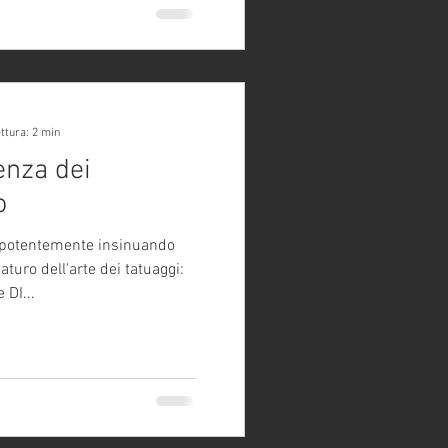
ttura: 2 min
enza dei
o
epotentemente insinuando
aturo dell'arte dei tatuaggi:
 DI...