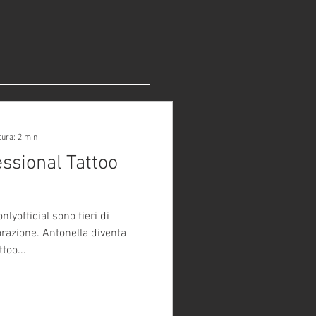
tura: 2 min
ssional Tattoo
lyofficial sono fieri di
orazione. Antonella diventa
too...