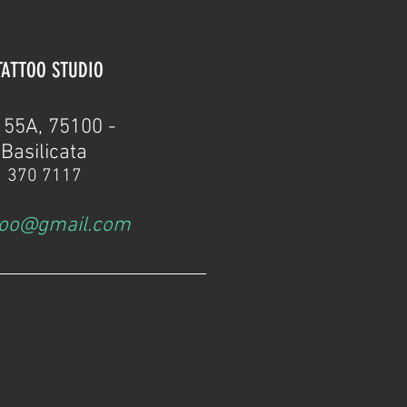
TATTOO STUDIO
155A, 75100 -
Basilicata
1 370 7117
too@gmail.com