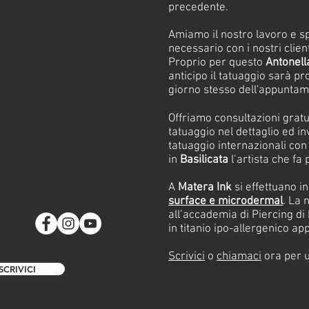
precedente.
Amiamo il nostro lavoro e s
necessario con i nostri client
Proprio per questo
Antonell
anticipo il tatuaggio sarà pro
giorno stesso dell'appuntam
Offriamo consultazioni gratui
tatuaggio nel dettaglio ed in
tatuaggio internazionali con 
in
Basilicata
l’artista che fa 
A
Matera Ink
si effettuano i
surface e microdermal
. La 
all’accademia di Piercing di 
in titanio ipo-allergenico ap
Scrivici
o
chiamaci
ora per u
SCRIVICI