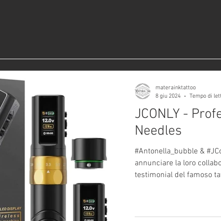
materainktattoo
8 giu 2024
Tempo di let
JCONLY - Profe
Needles
#Antonella_bubble & #JCon
annunciare la loro collab
testimonial del famoso tat