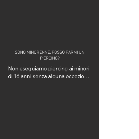
al nickel.

In caso di allergie importanti o 
pelle particolarmente sensibile 
consigliamo comunque di 
segnalarlo sempre prima del 
trattamento, così da poter 
valutare ogni situazione nel modo 
SONO MINORENNE, POSSO FARMI UN
PIERCING?
più corretto e sicuro possibile.
Non eseguiamo piercing ai minori 
di 16 anni, senza alcuna eccezione.

Ai minori di 16 anni ma comunque 
non al di sotto dei 14 anni 
pratichiamo i soli piercing ai lobi 
dell'orecchio. 

in entrambi i casi per i minori di 18 
anni è necessaria la presenza di 
un genitore o tutore legale al 
momento dell’appuntamento, 