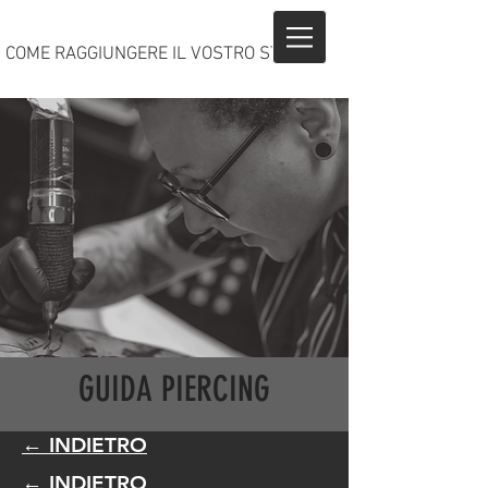
COME RAGGIUNGERE IL VOSTRO STUDIO?
GUIDA PIERCING
← INDIETRO
← INDIETRO