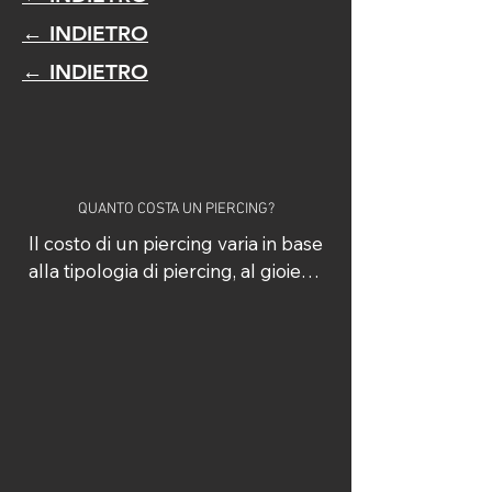
← INDIETRO
← INDIETRO
QUANTO COSTA UN PIERCING?
Il costo di un piercing varia in base 
alla tipologia di piercing, al gioiello 
scelto e alla lavorazione 
necessaria.

Per garantire massima 
trasparenza mettiamo a 
disposizione il nostro listino prezzi 
online, dove è possibile 
consultare tutte le informazioni 
aggiornate sui vari trattamenti e 