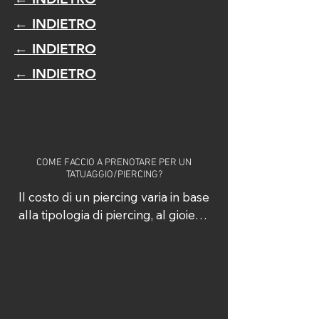
← INDIETRO
← INDIETRO
← INDIETRO
COME FACCIO A PRENOTARE PER UN
TATUAGGIO/PIERCING?
Il costo di un piercing varia in base 
alla tipologia di piercing, al gioiello 
scelto e alla lavorazione 
necessaria.

Per garantire massima 
trasparenza mettiamo a 
disposizione il nostro listino prezzi 